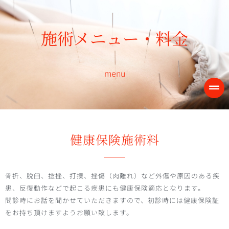
内
容
施術メニュー・料金
を
ス
キ
menu
ッ
プ
健康保険施術料
骨折、脱臼、捻挫、打撲、挫傷（肉離れ）など外傷や原因のある疾
患、反復動作などで起こる疾患にも健康保険適応となります。
問診時にお話を聞かせていただきますので、初診時には健康保険証
をお持ち頂けますようお願い致します。